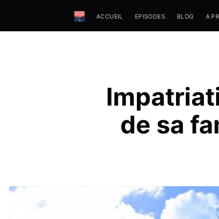
ACCUEIL
EPISODES
BLOG
A P
Impatriat
de sa fa