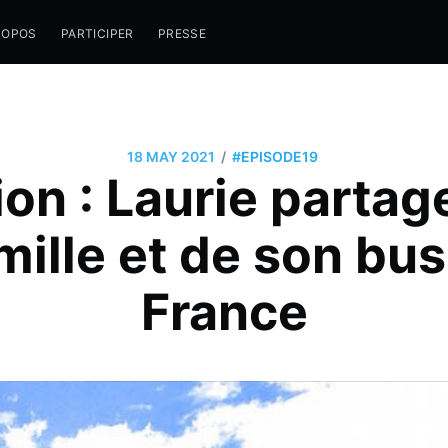
ROPOS
PARTICIPER
PRESSE
/
18 MAY 2021
#EPISODE19
ion : Laurie partage
mille et de son bu
France